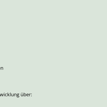
en
bwicklung über: