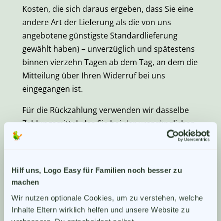
Kosten, die sich daraus ergeben, dass Sie eine
andere Art der Lieferung als die von uns
angebotene günstigste Standardlieferung
gewählt haben) – unverzüglich und spätestens
binnen vierzehn Tagen ab dem Tag, an dem die
Mitteilung über Ihren Widerruf bei uns
eingegangen ist.
Für die Rückzahlung verwenden wir dasselbe
Zahlungsmittel, das Sie bei der ursprünglichen
Transaktion eingesetzt haben, es sei denn, mit
Ihnen wurde ausdrücklich etwas anderes
vereinbart. In keinem Fall werden Ihnen wegen
Hilf uns, Logo Easy für Familien noch besser zu
dieser Rückzahlung Entgelte berechnet.
machen
3. Rücksendung der haptischen
Wir nutzen optionale Cookies, um zu verstehen, welche 
Box
Inhalte Eltern wirklich helfen und unsere Website zu 