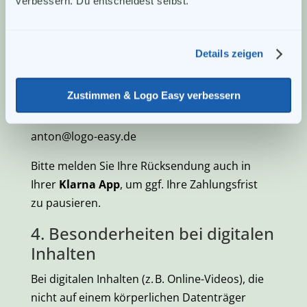
verbessern. Du entscheidest selbst.
Wenn Sie bereits die Logo Easy Box mit
physischen Materialien erhalten haben, senden
Sie diese bitte an folgende Adresse zurück:
Details zeigen
Anton Faßler
Zustimmen & Logo Easy verbessern
Zum Langen See 65
12557 Berlin
anton@logo-easy.de
Bitte melden Sie Ihre Rücksendung auch in
Ihrer
Klarna App
, um ggf. Ihre Zahlungsfrist
zu pausieren.
4. Besonderheiten bei digitalen
Inhalten
Bei digitalen Inhalten (z. B. Online-Videos), die
nicht auf einem körperlichen Datenträger