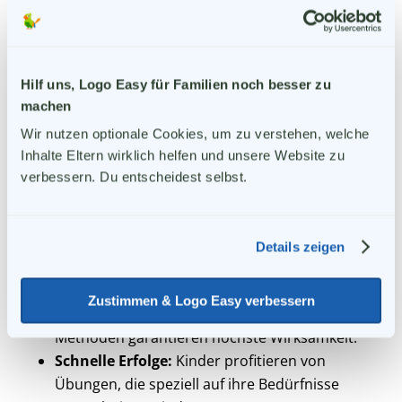
bewährten logopädischen Methoden.
Alltagsnähe:
Die Übungen sind so gestaltet,
dass sie leicht in den Alltag integriert werden
können.
Hilf uns, Logo Easy für Familien noch besser zu
Motivation durch Belohnung:
Das
machen
spielerische Belohnungssystem basiert auf
Wir nutzen optionale Cookies, um zu verstehen, welche 
Erkenntnissen zur Lernpsychologie.
Inhalte Eltern wirklich helfen und unsere Website zu 
verbessern. Du entscheidest selbst.
Die Vorteile der evidenzbasierten
Sprachförderung
Details zeigen
Warum wissenschaftlich fundierte Programme
wie Logo Easy besonders effektiv sind:
Zustimmen & Logo Easy verbessern
Gezielte Förderung:
Studiengestützte
Methoden garantieren höchste Wirksamkeit.
Schnelle Erfolge:
Kinder profitieren von
Übungen, die speziell auf ihre Bedürfnisse